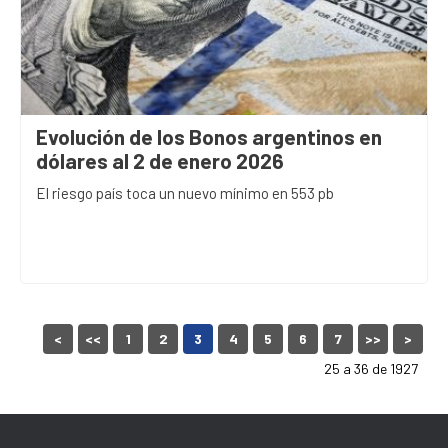
Evolución de los Bonos argentinos en
dólares al 2 de enero 2026
El riesgo país toca un nuevo mínimo en 553 pb
<
<<
1
2
3
4
5
6
7
>>
>
25 a 36 de 1927