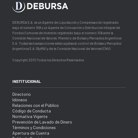
DEBURSA S.A. es un Agente de Liquidación y Compensación registrado
bajo el número 159 y un Agente de Colocación y Distribución Integral de
Fondos Comunes de Inversión registrado bajo el número 106 ante la
Comisión Nacional de Valores. Miembro de Bolsas y Mercados Argentinos
S.A. Todas las transacciones están sujetas al control de Bolsas y Mercados
Argentinos S.A. (ByMA) y de la Comisión Nacional de Valores (CNV).
Copyright 2011 | Todos los Derechos Reservados
INSTITUCIONAL
Directorio
Idóneos
Relaciones con el Público
Código de Conducta
Normativa Vigente
Prevención de Lavado de Dinero
Términos y Condiciones
Apertura de Cuenta