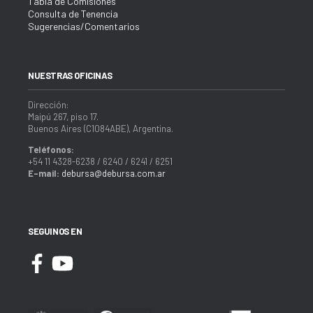
Tabla de Comisiones
Consulta de Tenencia
Sugerencias/Comentarios
NUESTRAS OFICINAS
Dirección:
Maipú 267, piso 17.
Buenos Aires (C1084ABE), Argentina.
Teléfonos:
+54 11 4328-6238 / 6240 / 6241 / 6251
E-mail:
debursa@debursa.com.ar
SEGUINOS EN