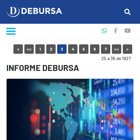
<
<<
1
2
3
4
5
6
7
>>
>
25 a 36 de 1927
INFORME DEBURSA