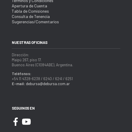
Términos y Condiciones
Apertura de Cuenta
Tabla de Comisiones
Consulta de Tenencia
Sugerencias/Comentarios
NUESTRAS OFICINAS
Dirección:
Maipú 267, piso 17.
Buenos Aires (C1084ABE), Argentina.
Teléfonos:
+54 11 4328-6238 / 6240 / 6241 / 6251
E-mail:
debursa@debursa.com.ar
SEGUINOS EN