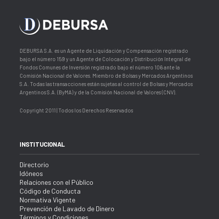
DEBURSA S.A. es un Agente de Liquidación y Compensación registrado
bajo el número 159 y un Agente de Colocación y Distribución Integral de
Fondos Comunes de Inversión registrado bajo el número 106 ante la
Comisión Nacional de Valores. Miembro de Bolsas y Mercados Argentinos
S.A. Todas las transacciones están sujetas al control de Bolsas y Mercados
Argentinos S.A. (ByMA) y de la Comisión Nacional de Valores (CNV).
Copyright 2011 | Todos los Derechos Reservados
INSTITUCIONAL
Directorio
Idóneos
Relaciones con el Público
Código de Conducta
Normativa Vigente
Prevención de Lavado de Dinero
Términos y Condiciones