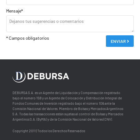
Mensaje*
* Campos obligatorios
ENVIAR
DEBURSA S.A. es un Agente de Liquidación y Compensación registrado
bajo el número 159 y un Agente de Colocación y Distribución Integral de
Fondos Comunes de Inversión registrado bajo el número 106 ante la
Comisión Nacional de Valores. Miembro de Bolsas y Mercados Argentinos
S.A. Todas las transacciones están sujetas al control de Bolsas y Mercados
Argentinos S.A. (ByMA) y de la Comisión Nacional de Valores (CNV).
Copyright 2011 | Todos los Derechos Reservados