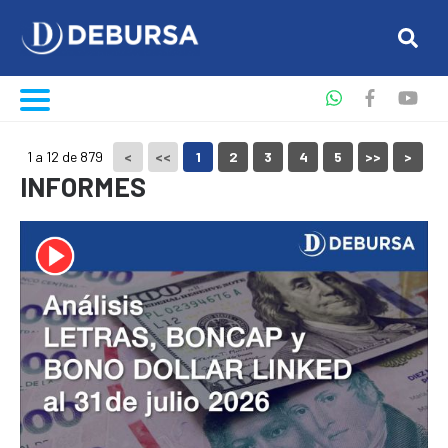
1 a 12 de 879
<
<<
1
2
3
4
5
>>
>
INFORMES