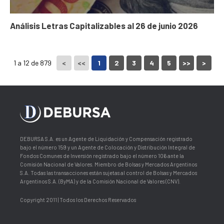
Análisis Letras Capitalizables al 26 de junio 2026
1 a 12 de 879
<
<<
1
2
3
4
5
>>
>
DEBURSA S.A. es un Agente de Liquidación y Compensación registrado
bajo el número 159 y un Agente de Colocación y Distribución Integral de
Fondos Comunes de Inversión registrado bajo el número 106 ante la
Comisión Nacional de Valores. Miembro de Bolsas y Mercados Argentinos
S.A. Todas las transacciones están sujetas al control de Bolsas y Mercados
Argentinos S.A. (ByMA) y de la Comisión Nacional de Valores (CNV).
Copyright 2011 | Todos los Derechos Reservados