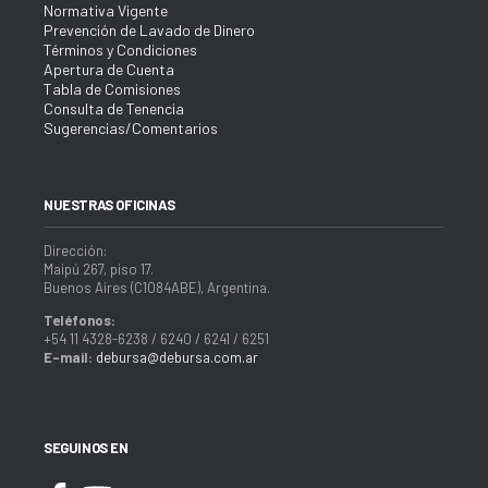
Normativa Vigente
Prevención de Lavado de Dinero
Términos y Condiciones
Apertura de Cuenta
Tabla de Comisiones
Consulta de Tenencia
Sugerencias/Comentarios
NUESTRAS OFICINAS
Dirección:
Maipú 267, piso 17.
Buenos Aires (C1084ABE), Argentina.
Teléfonos:
+54 11 4328-6238 / 6240 / 6241 / 6251
E-mail:
debursa@debursa.com.ar
SEGUINOS EN