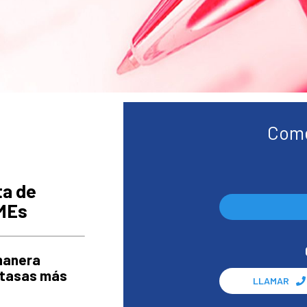
Come
ta de
YMEs
manera
s tasas más
LLAMAR