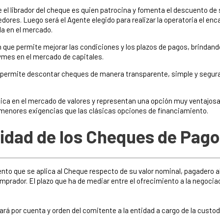
el librador del cheque es quien patrocina y fomenta el descuento de 
ores. Luego será el Agente elegido para realizar la operatoria el enca
da en el mercado.
 que permite mejorar las condiciones y los plazos de pagos, brindan
ymes en el mercado de capitales.
 permite descontar cheques de manera transparente, simple y segura
ica en el mercado de valores y representan una opción muy ventajosa 
 menores exigencias que las clásicas opciones de financiamiento.
idad de los Cheques de Pago
uento que se aplica al Cheque respecto de su valor nominal, pagadero a
mprador. El plazo que ha de mediar entre el ofrecimiento a la negocia
rá por cuenta y orden del comitente a la entidad a cargo de la custo