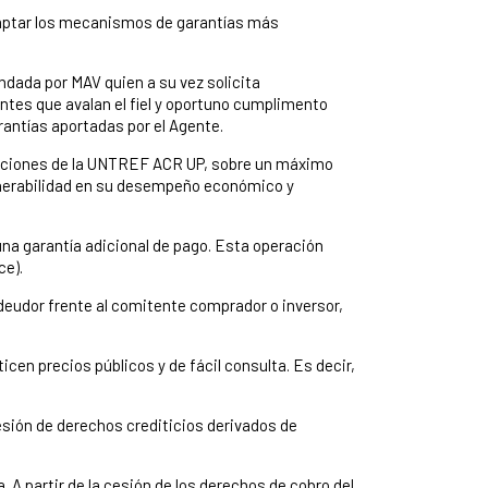
daptar los mecanismos de garantías más
ndada por MAV quien a su vez solicita
ntes que avalan el fiel y oportuno cumplimento
rantías aportadas por el Agente.
icaciones de la UNTREF ACR UP, sobre un máximo
ulnerabilidad en su desempeño económico y
a garantía adicional de pago. Esta operación
ce).
 deudor frente al comitente comprador o inversor,
cen precios públicos y de fácil consulta. Es decir,
esión de derechos crediticios derivados de
. A partir de la cesión de los derechos de cobro del