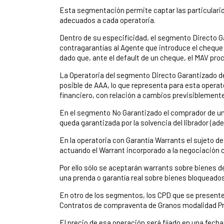
Esta segmentación permite captar las particulari
adecuados a cada operatoria.
Dentro de su especificidad, el segmento Directo Ga
contragarantías al Agente que introduce el cheque 
dado que, ante el default de un cheque, el MAV pro
La Operatoria del segmento Directo Garantizado de
posible de AAA, lo que representa para esta opera
financiero, con relación a cambios previsiblement
En el segmento No Garantizado el comprador de un
queda garantizada por la solvencia del librador (
En la operatoria con Garantía Warrants el sujeto d
actuando el Warrant incorporado a la negociación 
Por ello sólo se aceptarán warrants sobre bienes de
una prenda o garantía real sobre bienes bloqueados
En otro de los segmentos, los CPD que se presente
Contratos de compraventa de Granos modalidad Pre
El precio de esa operación será fijado en una fecha 