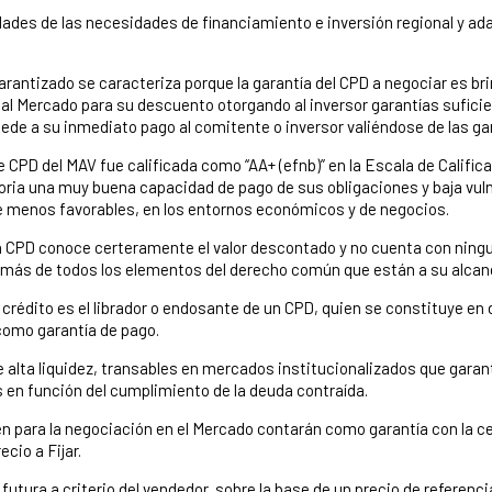
dades de las necesidades de financiamiento e inversión regional y a
rantizado se caracteriza porque la garantía del CPD a negociar es bri
al Mercado para su descuento otorgando al inversor garantías suficie
cede a su inmediato pago al comitente o inversor valiéndose de las ga
 CPD del MAV fue calificada como “AA+ (efnb)” en la Escala de Calif
toria una muy buena capacidad de pago de sus obligaciones y baja v
e menos favorables, en los entornos económicos y de negocios.
 CPD conoce certeramente el valor descontado y no cuenta con ningun
además de todos los elementos del derecho común que están a su alcan
e crédito es el librador o endosante de un CPD, quien se constituye en
como garantía de pago.
 alta liquidez, transables en mercados institucionalizados que garanti
 en función del cumplimiento de la deuda contraída.
n para la negociación en el Mercado contarán como garantía con la c
cio a Fijar.
futura a criterio del vendedor, sobre la base de un precio de referencia