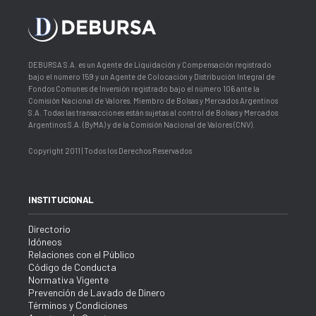
DEBURSA S.A. es un Agente de Liquidación y Compensación registrado
bajo el número 159 y un Agente de Colocación y Distribución Integral de
Fondos Comunes de Inversión registrado bajo el número 106 ante la
Comisión Nacional de Valores. Miembro de Bolsas y Mercados Argentinos
S.A. Todas las transacciones están sujetas al control de Bolsas y Mercados
Argentinos S.A. (ByMA) y de la Comisión Nacional de Valores (CNV).
Copyright 2011 | Todos los Derechos Reservados
INSTITUCIONAL
Directorio
Idóneos
Relaciones con el Público
Código de Conducta
Normativa Vigente
Prevención de Lavado de Dinero
Términos y Condiciones