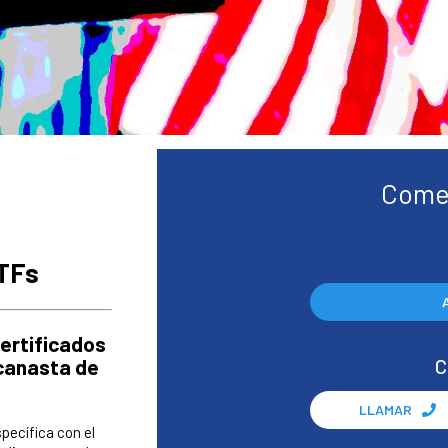
Comen
TFs
ertificados
canasta de
C
LLAMAR
ecífica con el