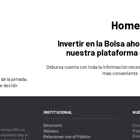
Home
Invertir en la Bolsa a
nuestra plataforma 
Debursa cuenta con toda la información neces
más conveniente. 
de la jornada,
 decidir.
INSTITUCIONAL
NUE
Directorio
Dire
 número 159 y un
Idóneos
Maip
registrado bajo el
Buen
Relaciones con el Público