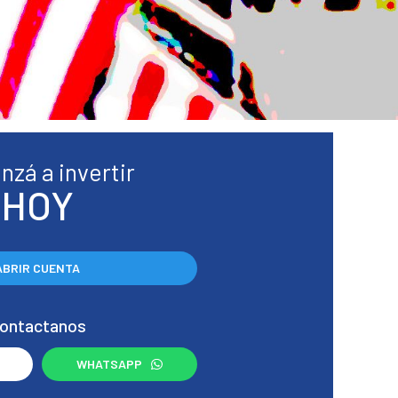
zá a invertir
HOY
ABRIR CUENTA
ontactanos
WHATSAPP