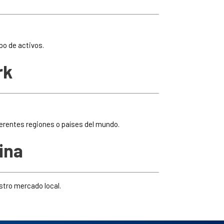
po de activos.
rk
erentes regiones o países del mundo.
ina
stro mercado local.