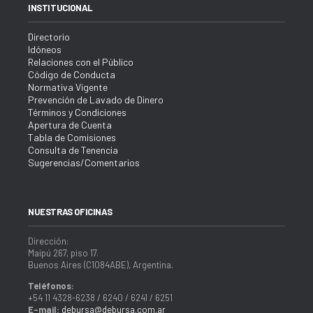
INSTITUCIONAL
Directorio
Idóneos
Relaciones con el Público
Código de Conducta
Normativa Vigente
Prevención de Lavado de Dinero
Términos y Condiciones
Apertura de Cuenta
Tabla de Comisiones
Consulta de Tenencia
Sugerencias/Comentarios
NUESTRAS OFICINAS
Dirección:
Maipú 267, piso 17.
Buenos Aires (C1084ABE), Argentina.
Teléfonos:
+54 11 4328-6238 / 6240 / 6241 / 6251
E-mail:
debursa@debursa.com.ar