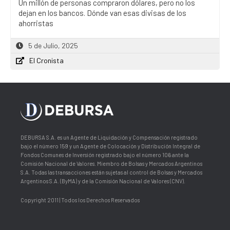
Un millón de personas compraron dólares, pero no los
dejan en los bancos. Dónde van esas divisas de los
ahorristas
5 de Julio, 2025
El Cronista
DEBURSA S.A. es un Agente de Liquidación y Compensación registrado
bajo el número 159 y un Agente de Colocación y Distribución Integral de
Fondos Comunes de Inversión registrado bajo el número 106 ante la
Comisión Nacional de Valores. Miembro de Bolsas y Mercados Argentinos
S.A. Todas las transacciones están sujetas al control de Bolsas y Mercados
Argentinos S.A. (ByMA) y de la Comisión Nacional de Valores (CNV).
Copyright 2011 | Todos los Derechos Reservados