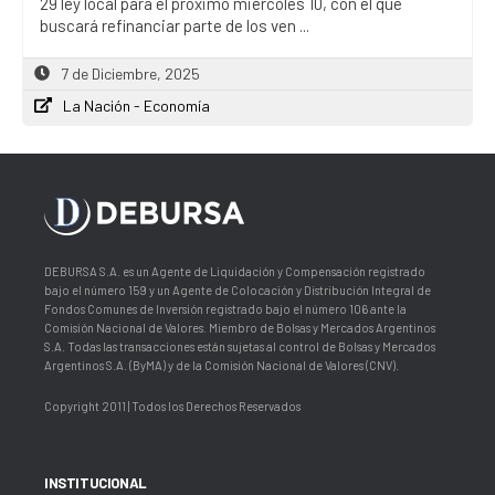
29 ley local para el próximo miércoles 10, con el que
buscará refinanciar parte de los ven ...
7 de Diciembre, 2025
La Nación - Economía
DEBURSA S.A. es un Agente de Liquidación y Compensación registrado
bajo el número 159 y un Agente de Colocación y Distribución Integral de
Fondos Comunes de Inversión registrado bajo el número 106 ante la
Comisión Nacional de Valores. Miembro de Bolsas y Mercados Argentinos
S.A. Todas las transacciones están sujetas al control de Bolsas y Mercados
Argentinos S.A. (ByMA) y de la Comisión Nacional de Valores (CNV).
Copyright 2011 | Todos los Derechos Reservados
INSTITUCIONAL