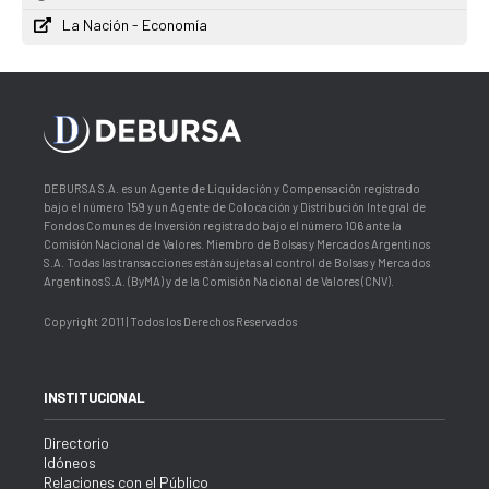
La Nación - Economía
DEBURSA S.A. es un Agente de Liquidación y Compensación registrado
bajo el número 159 y un Agente de Colocación y Distribución Integral de
Fondos Comunes de Inversión registrado bajo el número 106 ante la
Comisión Nacional de Valores. Miembro de Bolsas y Mercados Argentinos
S.A. Todas las transacciones están sujetas al control de Bolsas y Mercados
Argentinos S.A. (ByMA) y de la Comisión Nacional de Valores (CNV).
Copyright 2011 | Todos los Derechos Reservados
INSTITUCIONAL
Directorio
Idóneos
Relaciones con el Público