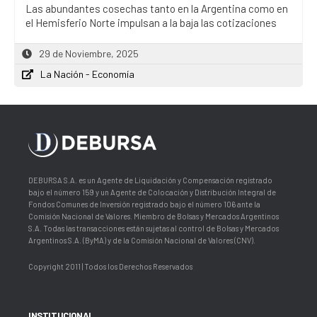
Las abundantes cosechas tanto en la Argentina como en
el Hemisferio Norte impulsan a la baja las cotizaciones
29 de Noviembre, 2025
La Nación - Economía
DEBURSA S.A. es un Agente de Liquidación y Compensación registrado
bajo el número 159 y un Agente de Colocación y Distribución Integral de
Fondos Comunes de Inversión registrado bajo el número 106 ante la
Comisión Nacional de Valores. Miembro de Bolsas y Mercados Argentinos
S.A. Todas las transacciones están sujetas al control de Bolsas y Mercados
Argentinos S.A. (ByMA) y de la Comisión Nacional de Valores (CNV).
Copyright 2011 | Todos los Derechos Reservados
INSTITUCIONAL