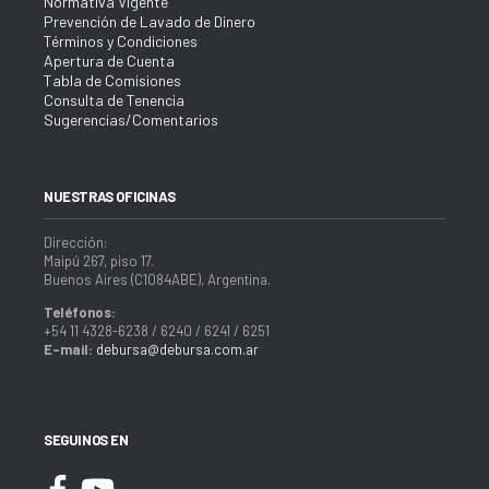
Normativa Vigente
Prevención de Lavado de Dinero
Términos y Condiciones
Apertura de Cuenta
Tabla de Comisiones
Consulta de Tenencia
Sugerencias/Comentarios
NUESTRAS OFICINAS
Dirección:
Maipú 267, piso 17.
Buenos Aires (C1084ABE), Argentina.
Teléfonos:
+54 11 4328-6238 / 6240 / 6241 / 6251
E-mail:
debursa@debursa.com.ar
SEGUINOS EN