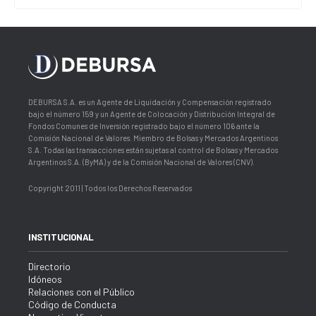
DEBURSA S.A. es un Agente de Liquidación y Compensación registrado
bajo el número 159 y un Agente de Colocación y Distribución Integral de
Fondos Comunes de Inversión registrado bajo el número 106 ante la
Comisión Nacional de Valores. Miembro de Bolsas y Mercados Argentinos
S.A. Todas las transacciones están sujetas al control de Bolsas y Mercados
Argentinos S.A. (ByMA) y de la Comisión Nacional de Valores (CNV).
Copyright 2011 | Todos los Derechos Reservados
INSTITUCIONAL
Directorio
Idóneos
Relaciones con el Público
Código de Conducta