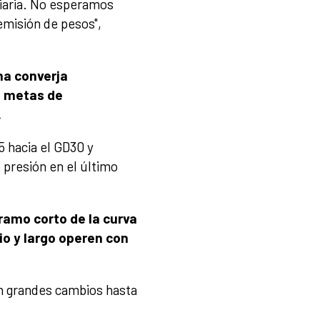
biaria. No esperamos
emisión de pesos",
ina converja
s metas de
.
5 hacia el GD30 y
presión en el último
ramo corto de la curva
o y largo operen con
an grandes cambios hasta