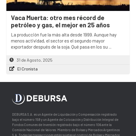
Vaca Muerta: otro mes récord de
petróleo y gas, el mejor en 25 años
La producción fue la más alta desde 1999. Aunque hay
menos actividad, el sector es el segundo mayor
exportador después de la soja. Qué pasa en los su ...
31 de Agosto, 2025
El Cronista
DEBURSA S.A. es un Agente de Liquidación y Compensación registrado
bajo el número 159 y un Agente de Colocación y Distribución Integral de
Fondos Comunes de Inversión registrado bajo el número 106 ante la
Comisión Nacional de Valores. Miembro de Bolsas y Mercados Argentinos
S.A. Todas las transacciones están sujetas al control de Bolsas y Mercados