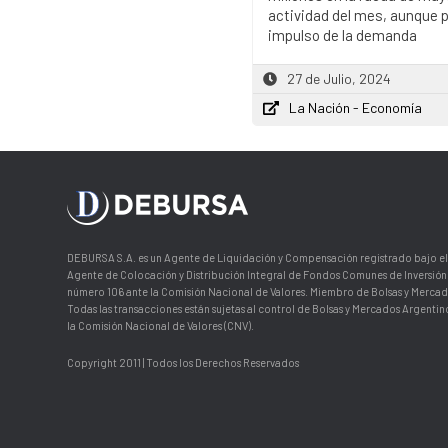
actividad del mes, aunque 
impulso de la demanda
27 de Julio, 2024
La Nación - Economía
DEBURSA S.A. es un Agente de Liquidación y Compensación registrado bajo el
Agente de Colocación y Distribución Integral de Fondos Comunes de Inversión 
número 106 ante la Comisión Nacional de Valores. Miembro de Bolsas y Mercad
Todas las transacciones están sujetas al control de Bolsas y Mercados Argentino
la Comisión Nacional de Valores (CNV).
Copyright 2011 | Todos los Derechos Reservados