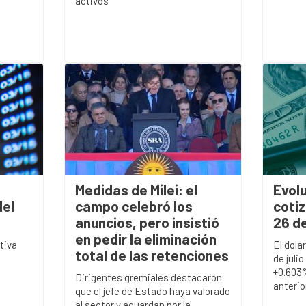
activos
Medidas de Milei: el
Evolu
del
campo celebró los
cotiz
anuncios, pero insistió
26 de
en pedir la eliminación
tiva
El dolar
total de las retenciones
de juli
+0.603%
Dirigentes gremiales destacaron
anterior
que el jefe de Estado haya valorado
al sector y aguardan por la