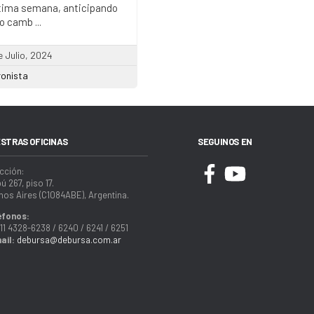
ltima semana, anticipando
o camb ...
e Julio, 2024
ronista
STRAS OFICINAS
SEGUINOS EN
cción:
ú 267, piso 17.
os Aires (C1084ABE), Argentina.
éfonos:
11 4328-6238 / 6240 / 6241 / 6251
ail:
debursa@debursa.com.ar