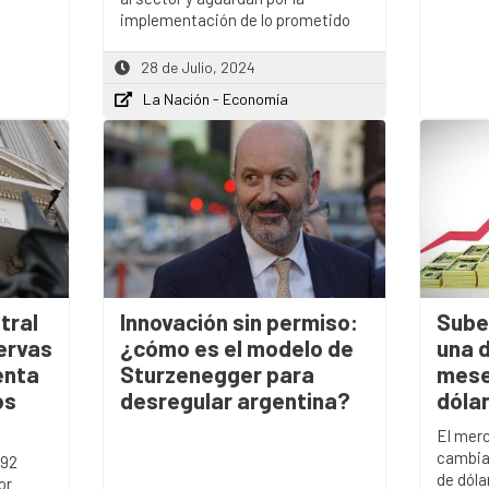
implementación de lo prometido
28 de Julio, 2024
La Nación - Economía
tral
Innovación sin permiso:
Sube
servas
¿cómo es el modelo de
una 
enta
Sturzenegger para
mese
os
desregular argentina?
dóla
El mer
cambia
$92
de dóla
or