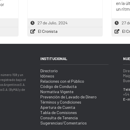
en la ú
por
un ritm
27 de Julio, 2024
27 d
El Cronista
El C
INSTITUCIONAL
NUE
Directorio
Dire
 número 159 y un
Idóneos
Maip
registrado bajo el
Buen
Relaciones con el Público
os Argentinos S.A.
Código de Conducta
Tel
s S.A. (ByMA) y de
Normativa Vigente
+54 
Prevención de Lavado de Dinero
E-m
Términos y Condiciones
Apertura de Cuenta
Tabla de Comisiones
Consulta de Tenencia
Sugerencias/Comentarios