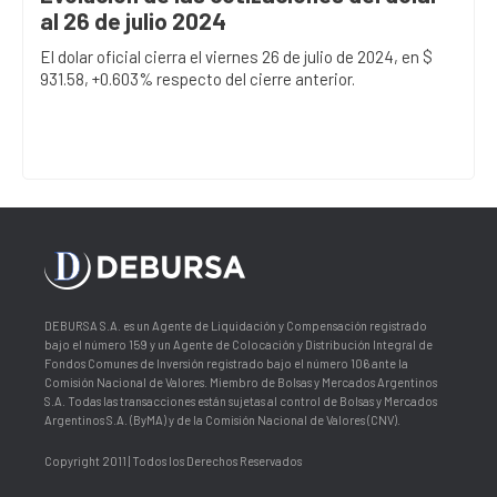
al 26 de julio 2024
El dolar oficial cierra el viernes 26 de julio de 2024, en $
931.58, +0.603% respecto del cierre anterior.
DEBURSA S.A. es un Agente de Liquidación y Compensación registrado
bajo el número 159 y un Agente de Colocación y Distribución Integral de
Fondos Comunes de Inversión registrado bajo el número 106 ante la
Comisión Nacional de Valores. Miembro de Bolsas y Mercados Argentinos
S.A. Todas las transacciones están sujetas al control de Bolsas y Mercados
Argentinos S.A. (ByMA) y de la Comisión Nacional de Valores (CNV).
Copyright 2011 | Todos los Derechos Reservados