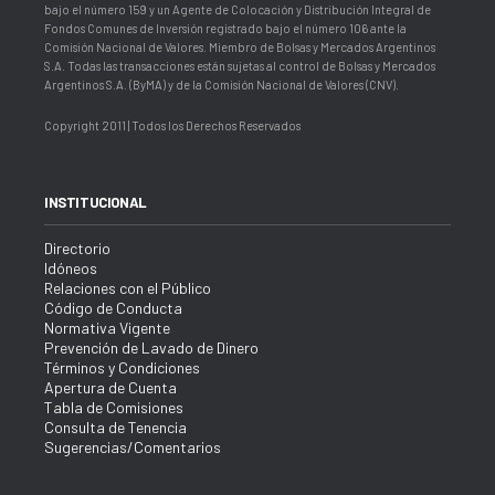
bajo el número 159 y un Agente de Colocación y Distribución Integral de
Fondos Comunes de Inversión registrado bajo el número 106 ante la
Comisión Nacional de Valores. Miembro de Bolsas y Mercados Argentinos
S.A. Todas las transacciones están sujetas al control de Bolsas y Mercados
Argentinos S.A. (ByMA) y de la Comisión Nacional de Valores (CNV).
Copyright 2011 | Todos los Derechos Reservados
INSTITUCIONAL
Directorio
Idóneos
Relaciones con el Público
Código de Conducta
Normativa Vigente
Prevención de Lavado de Dinero
Términos y Condiciones
Apertura de Cuenta
Tabla de Comisiones
Consulta de Tenencia
Sugerencias/Comentarios