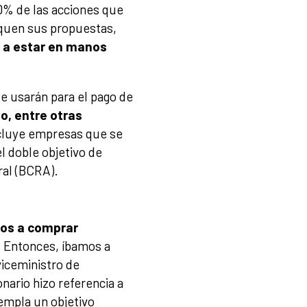
90% de las acciones que
rquen sus propuestas,
á a estar en manos
e usarán para el pago de
o, entre otras
ncluye empresas que se
el doble objetivo de
ral (BCRA).
mos a comprar
.
Entonces, íbamos a
iceministro de
nario hizo referencia a
empla un objetivo