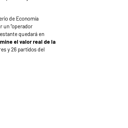
.
terio de Economía
ar un “operador
restante quedará en
ine el valor real de la
es y 26 partidos del