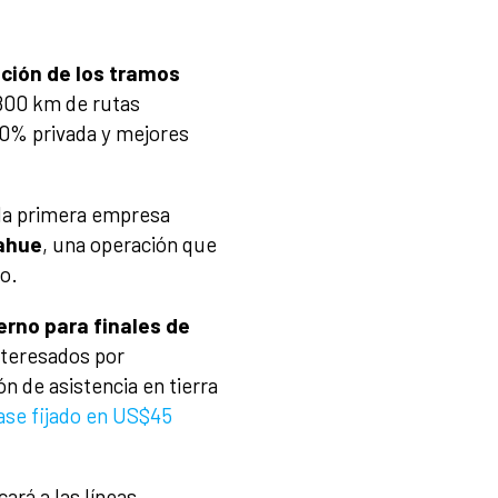
ación de los tramos
800 km de rutas
00% privada y mejores
n la primera empresa
ahue
, una operación que
o.
erno para finales de
interesados por
ón de asistencia en tierra
ase fijado en US$45
cará a las líneas