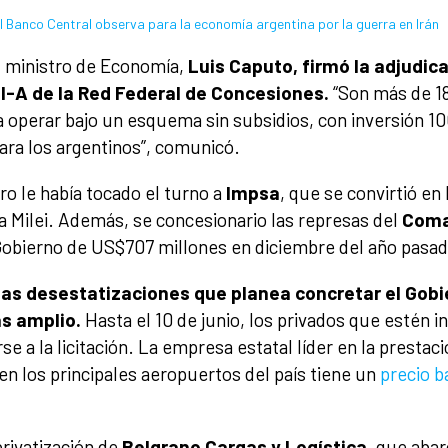
 el Banco Central observa para la economía argentina por la guerra en Irán
l ministro de Economía,
Luis Caputo, firmó la adjudic
II-A de la Red Federal de Concesiones.
“Son más de 1
a operar bajo un esquema sin subsidios, con inversión 1
ara los argentinos”, comunicó.
o le había tocado el turno a
Impsa
, que se convirtió e
ra Milei. Además, se concesionario las represas del
Com
 Gobierno de US$707 millones en diciembre del año pasad
las desestatizaciones que planea concretar el Gobi
s amplio.
Hasta el 10 de junio, los privados que estén 
 a la licitación. La empresa estatal líder en la prestaci
en los principales aeropuertos del país tiene un
precio b
rivatización de
Belgrano Cargas y Logística
, que abar