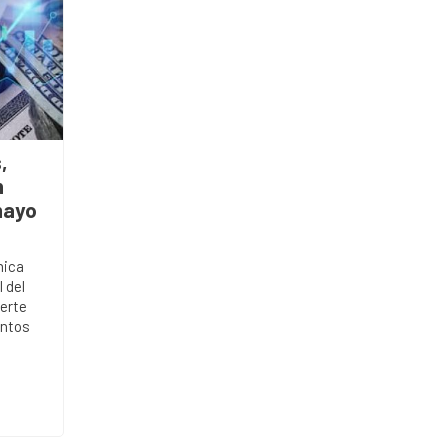
,
h
mayo
mica
 del
erte
entos