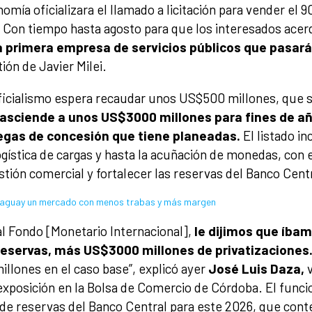
nomía oficializara el llamado a licitación para vender el 
. Con tiempo hasta agosto para que los interesados ace
la primera empresa de servicios públicos que pasar
ión de Javier Milei.
oficialismo espera recaudar unos US$500 millones, que s
asciende a unos US$3000 millones para fines de añ
regas de concesión que tiene planeadas.
El listado i
logística de cargas y hasta la acuñación de monedas, con 
estión comercial y fortalecer las reservas del Banco Cent
raguay un mercado con menos trabas y más margen
l Fondo [Monetario Internacional],
le dijimos que íba
eservas, más US$3000 millones de privatizaciones
llones en el caso base”, explicó ayer
José Luis Daza,
v
posición en la Bolsa de Comercio de Córdoba. El funcio
de reservas del Banco Central para este 2026, que cont