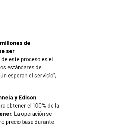
 millones de
be ser
o de este proceso es el
los estándares de
aún esperan el servicio",
neia y Edison
ara obtener el 100% de la
sener.
La operación se
mo precio base durante