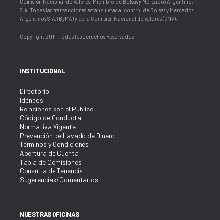
Comisión Nacional de Valores. Miembro de Bolsas y Mercados Argentinos
S.A. Todas las transacciones están sujetas al control de Bolsas y Mercados
Argentinos S.A. (ByMA) y de la Comisión Nacional de Valores (CNV).
Copyright 2011 | Todos los Derechos Reservados
INSTITUCIONAL
Directorio
Idóneos
Relaciones con el Público
Código de Conducta
Normativa Vigente
Prevención de Lavado de Dinero
Términos y Condiciones
Apertura de Cuenta
Tabla de Comisiones
Consulta de Tenencia
Sugerencias/Comentarios
NUESTRAS OFICINAS