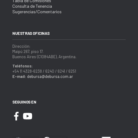
Tabla de Comisiones
Consulta de Tenencia
Sugerencias/Comentarios
NUESTRAS OFICINAS
Dirección:
Maipú 267, piso 17.
Buenos Aires (C1084ABE), Argentina.
Teléfonos:
+54 11 4328-6238 / 6240 / 6241 / 6251
E-mail:
debursa@debursa.com.ar
SEGUINOS EN