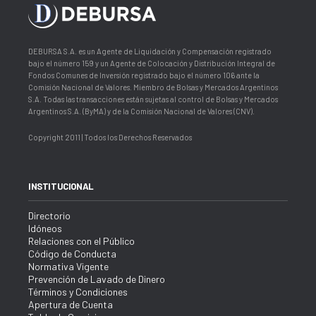
DEBURSA S.A. es un Agente de Liquidación y Compensación registrado
bajo el número 159 y un Agente de Colocación y Distribución Integral de
Fondos Comunes de Inversión registrado bajo el número 106 ante la
Comisión Nacional de Valores. Miembro de Bolsas y Mercados Argentinos
S.A. Todas las transacciones están sujetas al control de Bolsas y Mercados
Argentinos S.A. (ByMA) y de la Comisión Nacional de Valores (CNV).
Copyright 2011 | Todos los Derechos Reservados
INSTITUCIONAL
Directorio
Idóneos
Relaciones con el Público
Código de Conducta
Normativa Vigente
Prevención de Lavado de Dinero
Términos y Condiciones
Apertura de Cuenta