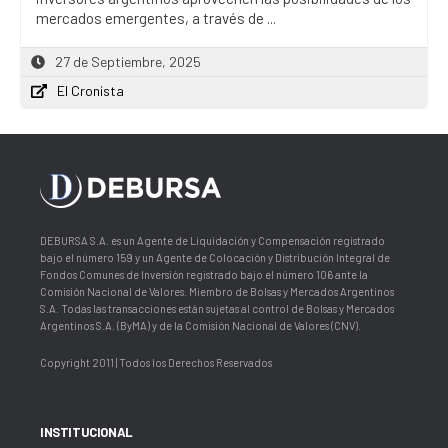
mercados emergentes, a través de ...
27 de Septiembre, 2025
El Cronista
DEBURSA S.A. es un Agente de Liquidación y Compensación registrado
bajo el número 159 y un Agente de Colocación y Distribución Integral de
Fondos Comunes de Inversión registrado bajo el número 106 ante la
Comisión Nacional de Valores. Miembro de Bolsas y Mercados Argentinos
S.A. Todas las transacciones están sujetas al control de Bolsas y Mercados
Argentinos S.A. (ByMA) y de la Comisión Nacional de Valores (CNV).
Copyright 2011 | Todos los Derechos Reservados
INSTITUCIONAL