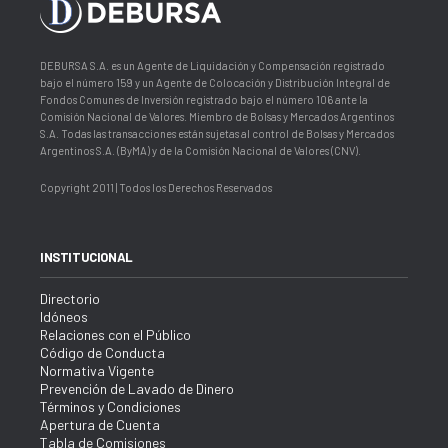
DEBURSA S.A. es un Agente de Liquidación y Compensación registrado
bajo el número 159 y un Agente de Colocación y Distribución Integral de
Fondos Comunes de Inversión registrado bajo el número 106 ante la
Comisión Nacional de Valores. Miembro de Bolsas y Mercados Argentinos
S.A. Todas las transacciones están sujetas al control de Bolsas y Mercados
Argentinos S.A. (ByMA) y de la Comisión Nacional de Valores (CNV).
Copyright 2011 | Todos los Derechos Reservados
INSTITUCIONAL
Directorio
Idóneos
Relaciones con el Público
Código de Conducta
Normativa Vigente
Prevención de Lavado de Dinero
Términos y Condiciones
Apertura de Cuenta
Tabla de Comisiones