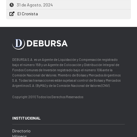
31 de Agosto, 2024
El Cronista
DEBURSA S.A. es un Agente de Liquidación y Compensación registrado
bajo el número 159 y un Agente de Colocación y Distribución Integral de
Fondos Comunes de Inversión registrado bajo el número 106 ante la
Comisión Nacional de Valores. Miembro de Bolsas y Mercados Argentinos
S.A. Todas las transacciones están sujetas al control de Bolsas y Mercados
Argentinos S.A. (ByMA) y de la Comisión Nacional de Valores (CNV).
Copyright 2011 | Todos los Derechos Reservados
INSTITUCIONAL
Directorio
Idóneos